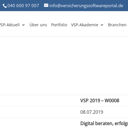
040 600 97 007
info@versicherungssoftwareportal.de
VSP-Aktuell
Über uns
Portfolio
VSP-Akademie
Branchen
VSP 2019 – W0008
08.07.2019
Digital beraten, erfol