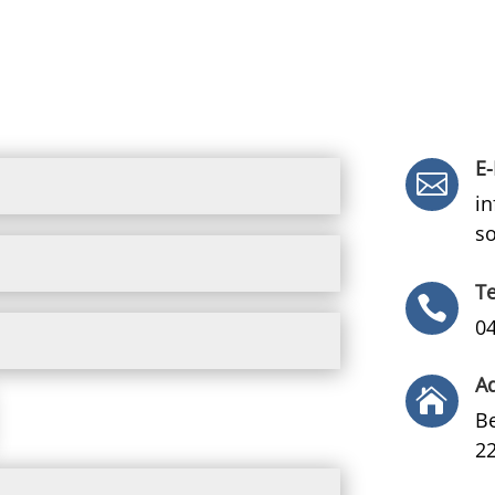
E-

i
so
T

0
A

B
2