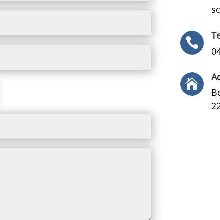
so
T

0
A

B
2