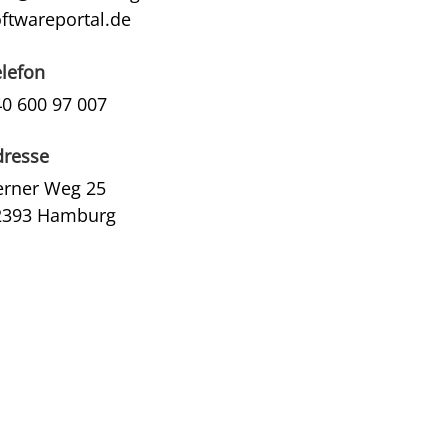
ftwareportal.de
elefon
40 600 97 007
dresse
erner Weg 25
2393 Hamburg