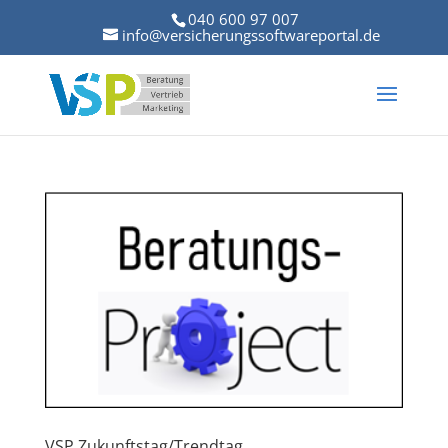
040 600 97 007
info@versicherungssoftwareportal.de
VSP Zukunftstag/Trendtag