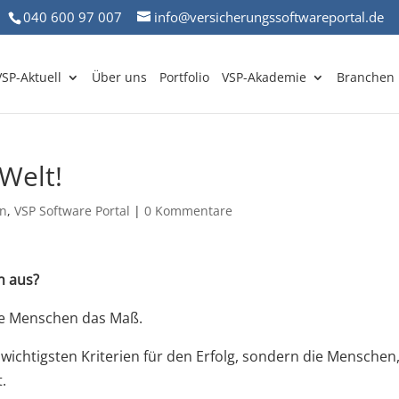
040 600 97 007
info@versicherungssoftwareportal.de
VSP-Aktuell
Über uns
Portfolio
VSP-Akademie
Branchen
Welt!
in
,
VSP Software Portal
|
0 Kommentare
n aus?
die Menschen das Maß.
ichtigsten Kriterien für den Erfolg, sondern die Menschen,
.