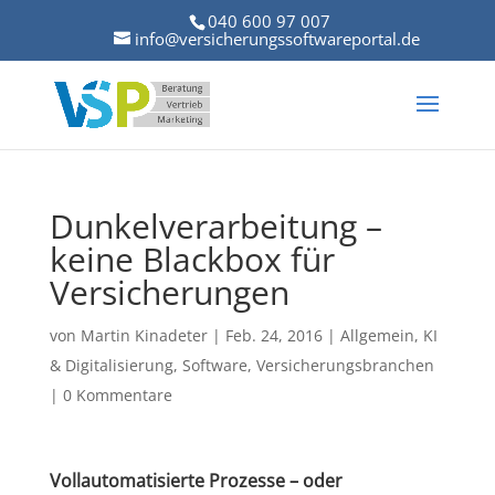
040 600 97 007
info@versicherungssoftwareportal.de
Dunkelverarbeitung –
keine Blackbox für
Versicherungen
von
Martin Kinadeter
|
Feb. 24, 2016
|
Allgemein
,
KI
& Digitalisierung
,
Software
,
Versicherungsbranchen
|
0 Kommentare
Vollautomatisierte Prozesse – oder