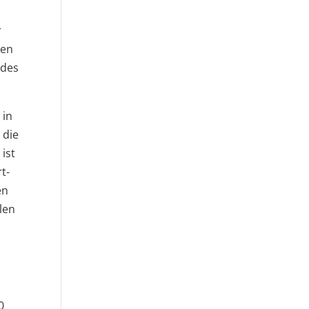
r
nen
 des
 in
 die
ist
t-
en
len
0