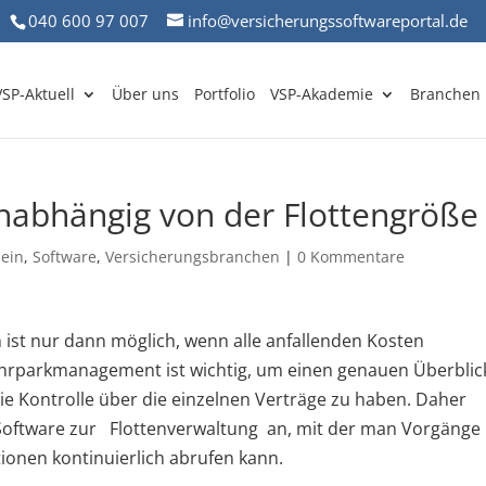
040 600 97 007
info@versicherungssoftwareportal.de
VSP-Aktuell
Über uns
Portfolio
VSP-Akademie
Branchen
nabhängig von der Flottengröße
mein
,
Software
,
Versicherungsbranchen
|
0 Kommentare
 ist nur dann möglich, wenn alle anfallenden Kosten
uhrparkmanagement ist wichtig, um einen genauen Überblic
ie Kontrolle über die einzelnen Verträge zu haben. Daher
 Software zur Flottenverwaltung an, mit der man Vorgänge
tionen kontinuierlich abrufen kann.