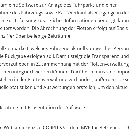
h um eine Software zur Anlage des Fuhrparks und einer
nahme des Fahrzeugs sowie Kauf/Verkauf als Vorgänge in de
er zur Erfassung zusätzlicher Informationen benötigt, kön
rweitert werden. Die Abrechnung der Flotten erfolgt auf Basis
nziffer über beliebige Zeiträume.
llziehbarkeit, welches Fahrzeug aktuell von welcher Person
e Rückgabe erfolgen soll. Damit steigt die Transparenz und
hervorzuheben in Zusammenhang mit der Flottenverwaltung 
nktionen integriert werden können. Darüber hinaus sind Impor
tellen in der Flottenverwaltung vorhanden, außerdem lass
duelle Statistiken und Auswertungen erstellen, um den aktuel
Beratung mit Präsentation der Software
ien Webkonferenz zu CORPIT VS – dem MVP für Betriebe ab 1