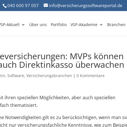
040 600 97 007
info@versicherungssoftwareportal.de
VSP-Aktuell
Über uns
Portfolio
VSP-Akademie
Branchen
ieversicherungen: MVPs können
auch Direktinkasso überwachen
ein
,
Software
,
Versicherungsbranchen
|
0 Kommentare
 ihren speziellen Möglichkeiten, aber auch speziellen
ach thematisiert.
e Notwendigkeiten gilt es zu berücksichtigen, wenn man si
nicht nur versicherungsfachliche Kenntnisse, wie zum Beispi