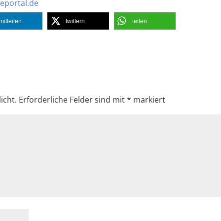
eportal.de
mitteilen
twittern
teilen
icht.
Erforderliche Felder sind mit
*
markiert