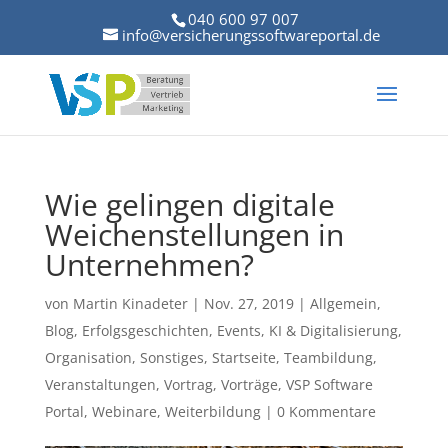
040 600 97 007
info@versicherungssoftwareportal.de
Wie gelingen digitale
Weichenstellungen in
Unternehmen?
von
Martin Kinadeter
|
Nov. 27, 2019
|
Allgemein
,
Blog
,
Erfolgsgeschichten
,
Events
,
KI & Digitalisierung
,
Organisation
,
Sonstiges
,
Startseite
,
Teambildung
,
Veranstaltungen
,
Vortrag
,
Vorträge
,
VSP Software
Portal
,
Webinare
,
Weiterbildung
|
0 Kommentare