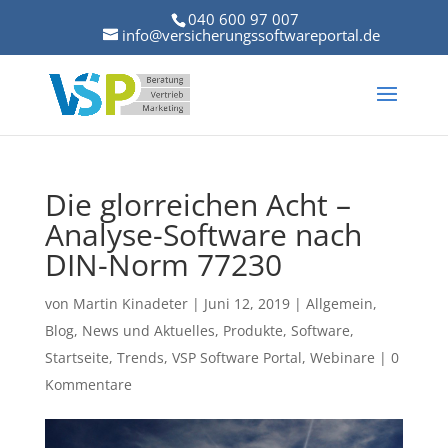
040 600 97 007
info@versicherungssoftwareportal.de
Die glorreichen Acht –
Analyse-Software nach
DIN-Norm 77230
von
Martin Kinadeter
|
Juni 12, 2019
|
Allgemein
,
Blog
,
News und Aktuelles
,
Produkte
,
Software
,
Startseite
,
Trends
,
VSP Software Portal
,
Webinare
|
0
Kommentare