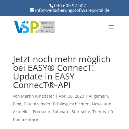
040 600 97 007
info@versicherungssoftwareportal.de
Jetzt noch mehr möglich
bei EASY® ConnecT!
Update in EASY
ConnecT®-API
von
Martin Kinadeter
|
Apr. 30, 2020
|
Allgemein
,
Blog
,
Datentransfer
,
Erfolgsgeschichten
,
News und
Aktuelles
,
Produkte
,
Software
,
Startseite
,
Trends
|
0
Kommentare