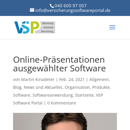
040 600 97 007
info@versicherungssoftwareportal.de
Online-Präsentationen
ausgewählter Software
von
Martin Kinadeter
|
Feb. 24, 2021
|
Allgemein
,
Blog
,
News und Aktuelles
,
Organisation
,
Produkte
,
Software
,
Softwareanwendung
,
Startseite
,
VSP
Software Portal
|
0 Kommentare