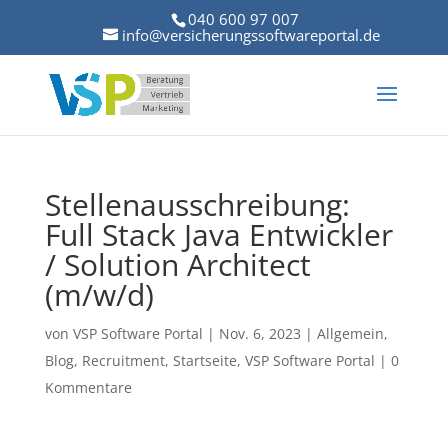
040 600 97 007
info@versicherungssoftwareportal.de
Stellenausschreibung:
Full Stack Java Entwickler
/ Solution Architect
(m/w/d)
von
VSP Software Portal
|
Nov. 6, 2023
|
Allgemein
,
Blog
,
Recruitment
,
Startseite
,
VSP Software Portal
|
0
Kommentare