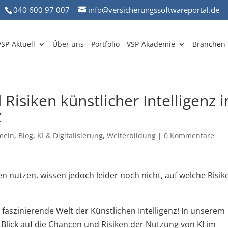
040 600 97 007
info@versicherungssoftwareportal.de
VSP-Aktuell
Über uns
Portfolio
VSP-Akademie
Branchen
isiken künstlicher Intelligenz 
t
mein
,
Blog
,
KI & Digitalisierung
,
Weiterbildung
|
0 Kommentare
 nutzen, wissen jedoch leider noch nicht, auf welche Risik
 faszinierende Welt der Künstlichen Intelligenz! In unserem
 Blick auf die Chancen und Risiken der Nutzung von KI im