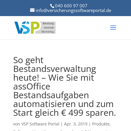
040 600 97 007
info@versicherungssoftwareportal.de
So geht
Bestandsverwaltung
heute! – Wie Sie mit
assOffice
Bestandsaufgaben
automatisieren und zum
Start gleich € 499 sparen.
von
VSP Software Portal
|
Apr. 3, 2019
|
Produkte
,